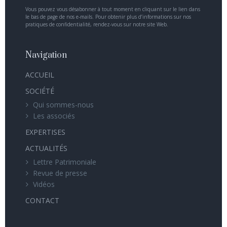
Vous pouvez vous désabonner à tout moment en cliquant sur le lien dans
le bas de page de nos e-mails. Pour obtenir plus d’informations sur nos
pratiques de confidentialité, rendez-vous sur notre site Web.
Navigation
ACCUEIL
SOCIÉTÉ
Qui sommes-nous
Les associés
EXPERTISES
ACTUALITÉS
Lettre Patrimoniale
Revue de presse
Vidéos
CONTACT