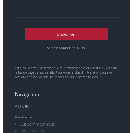
Se désabonner de la liste
Vous pouvez vous désabonner à tout moment en cliquant sur le lien dans
le bas de page de nos e-mails. Pour obtenir plus d’informations sur nos
pratiques de confidentialité, rendez-vous sur notre site Web.
Navigation
ACCUEIL
SOCIÉTÉ
Qui sommes-nous
Les associés