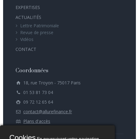
EXPERTISES
ACTUALITÉS
Lettre Patrimoniale
Revue de presse
Vidéos
CONTACT
Coordonnées
18, rue Troyon - 75017 Paris
01 53 81 73 04
09 72 12 65 64
contact@allurefinance.fr
Plans d'accès
Cookies
En poursuivant votre navigation,