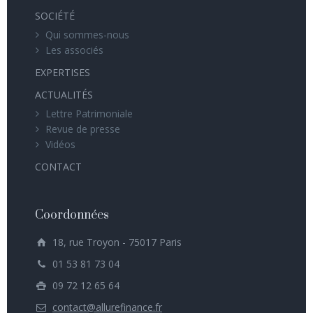
SOCIÉTÉ
Qui sommes-nous
Les associés
EXPERTISES
ACTUALITÉS
Lettre Patrimoniale
Revue de presse
Vidéos
CONTACT
Coordonnées
18, rue Troyon - 75017 Paris
01 53 81 73 04
09 72 12 65 64
contact@allurefinance.fr