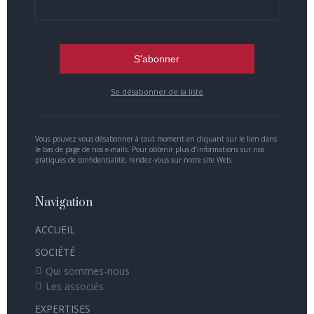
Se désabonner de la liste
Vous pouvez vous désabonner à tout moment en cliquant sur le lien dans
le bas de page de nos e-mails. Pour obtenir plus d’informations sur nos
pratiques de confidentialité, rendez-vous sur notre site Web.
Navigation
ACCUEIL
SOCIÉTÉ
Qui sommes-nous
Les associés
EXPERTISES