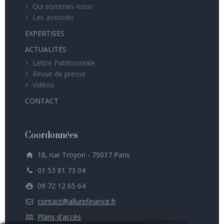
Qui sommes-nous
Les associés
EXPERTISES
ACTUALITÉS
Lettre Patrimoniale
Revue de presse
Vidéos
CONTACT
Coordonnées
18, rue Troyon - 75017 Paris
01 53 81 73 04
09 72 12 65 64
contact@allurefinance.fr
Plans d'accès