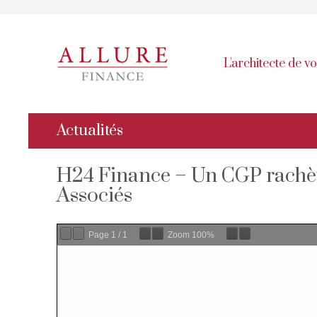
L'architecte de v
Actualités
H24 Finance – Un CGP rachète 
Associés
Page
1
/
1
Zoom
100%