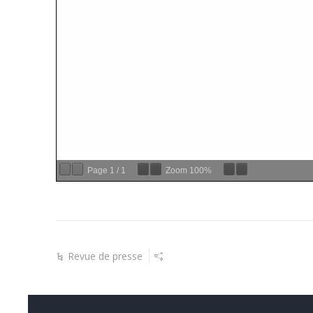
Page
1
/
1
Zoom
100%
Revue de presse