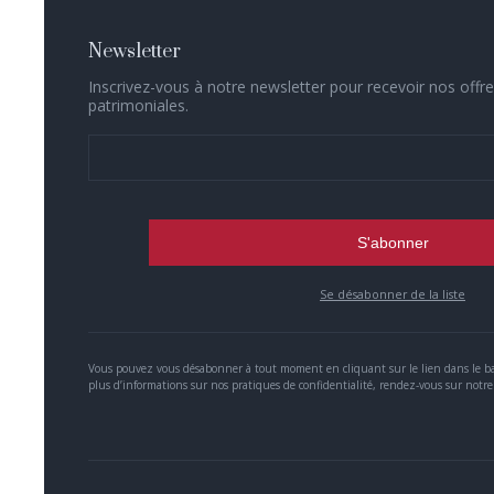
Newsletter
Inscrivez-vous à notre newsletter pour recevoir nos offre
patrimoniales.
Se désabonner de la liste
Vous pouvez vous désabonner à tout moment en cliquant sur le lien dans le ba
plus d’informations sur nos pratiques de confidentialité, rendez-vous sur notre