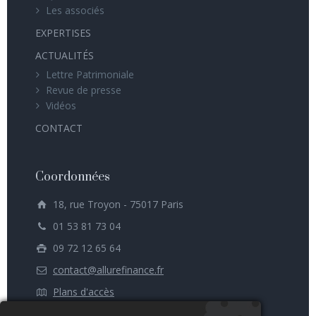
Les associés
EXPERTISES
ACTUALITÉS
Lettre Patrimoniale
Revue de presse
Vidéos
CONTACT
Coordonnées
18, rue Troyon - 75017 Paris
01 53 81 73 04
09 72 12 65 64
contact@allurefinance.fr
Plans d'accès