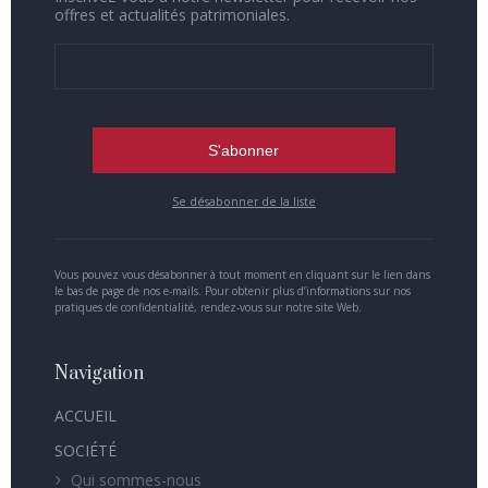
offres et actualités patrimoniales.
Se désabonner de la liste
Vous pouvez vous désabonner à tout moment en cliquant sur le lien dans
le bas de page de nos e-mails. Pour obtenir plus d’informations sur nos
pratiques de confidentialité, rendez-vous sur notre site Web.
Navigation
ACCUEIL
SOCIÉTÉ
Qui sommes-nous