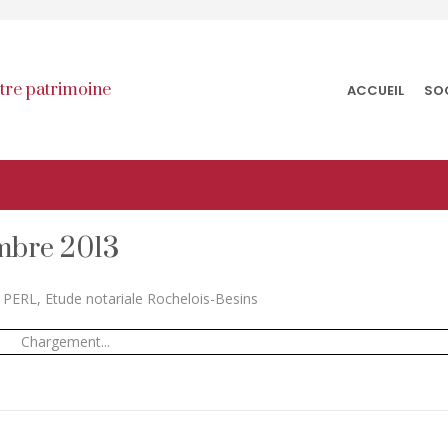
otre patrimoine
ACCUEIL
SO
embre 2013
 PERL, Etude notariale Rochelois-Besins
Chargement...