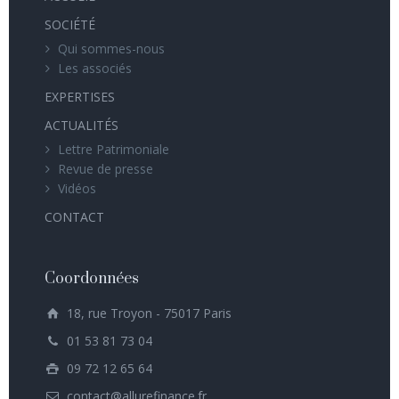
SOCIÉTÉ
Qui sommes-nous
Les associés
EXPERTISES
ACTUALITÉS
Lettre Patrimoniale
Revue de presse
Vidéos
CONTACT
Coordonnées
18, rue Troyon - 75017 Paris
01 53 81 73 04
09 72 12 65 64
contact@allurefinance.fr