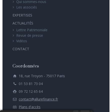
Qui sommes-nous
Les associés
EXPERTISES
ACTUALITÉS
Lettre Patrimoniale
Revue de presse
Vidéos
CONTACT
Coordonnées
18, rue Troyon - 75017 Paris
01 53 81 73 04
09 72 12 65 64
contact@allurefinance.fr
Plans d'accès