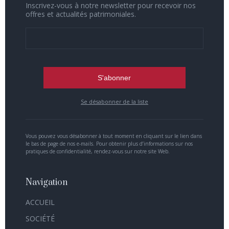
Inscrivez-vous à notre newsletter pour recevoir nos
offres et actualités patrimoniales.
Se désabonner de la liste
Vous pouvez vous désabonner à tout moment en cliquant sur le lien dans
le bas de page de nos e-mails. Pour obtenir plus d’informations sur nos
pratiques de confidentialité, rendez-vous sur notre site Web.
Navigation
ACCUEIL
SOCIÉTÉ