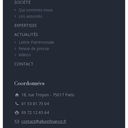
SOCIÉTÉ
Qui sommes-nous
Les associés
EXPERTISES
ACTUALITÉS
Lettre Patrimoniale
Revue de presse
Vidéos
CONTACT
Coordonnées
18, rue Troyon - 75017 Paris
01 53 81 73 04
09 72 12 65 64
contact@allurefinance.fr