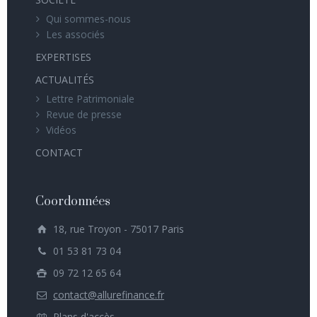
Qui sommes-nous
Les associés
EXPERTISES
ACTUALITÉS
Lettre Patrimoniale
Revue de presse
Vidéos
CONTACT
Coordonnées
18, rue Troyon - 75017 Paris
01 53 81 73 04
09 72 12 65 64
contact@allurefinance.fr
Plans d'accès