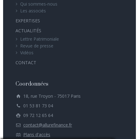
Qui sommes-nous
Les associés
EXPERTISES
ACTUALITÉS
Lettre Patrimoniale
Revue de presse
Vidéos
CONTACT
Coordonnées
18, rue Troyon - 75017 Paris
01 53 81 73 04
09 72 12 65 64
contact@allurefinance.fr
Plans d'accès