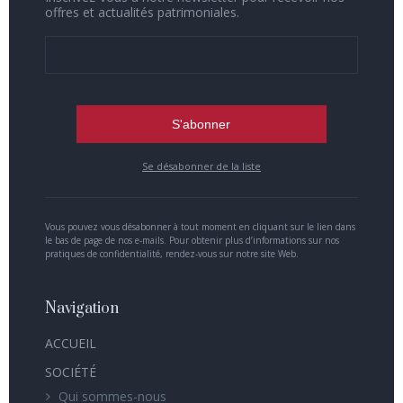
offres et actualités patrimoniales.
Se désabonner de la liste
Vous pouvez vous désabonner à tout moment en cliquant sur le lien dans
le bas de page de nos e-mails. Pour obtenir plus d’informations sur nos
pratiques de confidentialité, rendez-vous sur notre site Web.
Navigation
ACCUEIL
SOCIÉTÉ
Qui sommes-nous