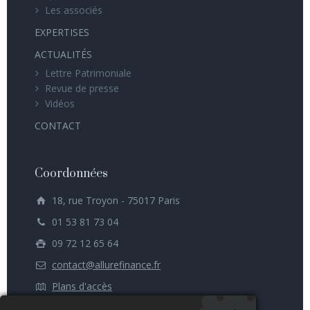
Les associés
EXPERTISES
ACTUALITÉS
Lettre Patrimoniale
Revue de presse
Vidéos
CONTACT
Coordonnées
18, rue Troyon - 75017 Paris
01 53 81 73 04
09 72 12 65 64
contact@allurefinance.fr
Plans d'accès