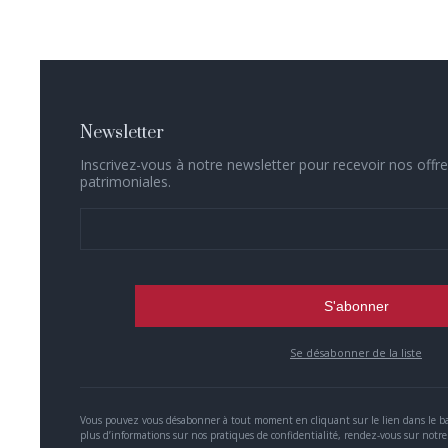
Newsletter
Inscrivez-vous à notre newsletter pour recevoir nos offre
patrimoniales.
Se désabonner de la liste
Vous pouvez vous désabonner à tout moment en cliquant sur le lien dans le ba
plus d’informations sur nos pratiques de confidentialité, rendez-vous sur notre