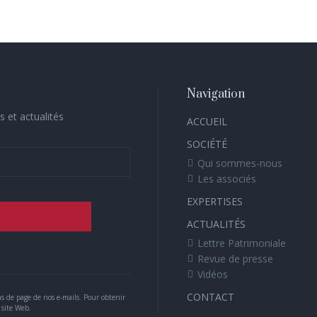
Navigation
s et actualités
ACCUEIL
SOCIÉTÉ
Qui sommes-nous
Les associés
EXPERTISES
ACTUALITÉS
Lettre Patrimoniale
Revue de presse
Vidéos
CONTACT
s de page de nos e-mails. Pour obtenir
 site Web.